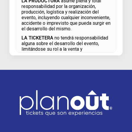
LA PRODUCTORA
asume plena y total
responsabilidad por la organización,
producción, logística y realización del
evento, incluyendo cualquier inconveniente,
accidente o imprevisto que pueda surgir en
el desarrollo del mismo.
LA TICKETERA
no tendrá responsabilidad
alguna sobre el desarrollo del evento,
limitándose su rol a la venta y
comercialización de las entradas de
acuerdo a los términos aquí establecidos.
En ningún caso la suspensión, cancelación
o reprogramación de un evento, incluso las
que respondan a caso fortuito o fuerza
mayor, dará derecho al comprador a
reclamar a PLANOUT por devoluciones o
cambios.
Si la fecha de un evento fuera modificada
por cualquier circunstancia, los Tickets
serán válidos para la fecha definitiva que
fije e informe el Organizador.