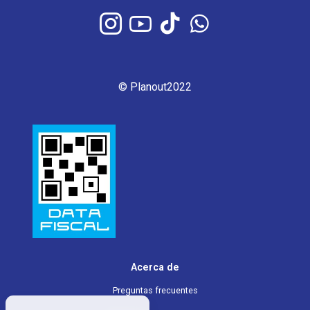
Números de teléfono
Correos electrónicos
Direcciones de correo
Direcciones de facturación
Edad
© Planout2022
Contraseña
Tipo y Número de Documento
¿CÓMO USAMOS LA INFORMACIÓN QUE
RECOPILAMOS
La información recopilada podrá ser
utilizada de una o más de las formas
indicadas a continuación:
Para personalizar su experiencia (su
información nos ayuda a responder
Acerca de
mejor a sus necesidades individuales).
Preguntas frecuentes
Para mejorar nuestra plataforma (nos