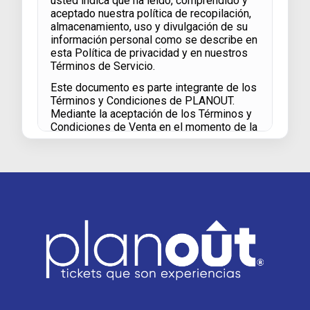
usted indica que ha leído, comprendido y
aceptado nuestra política de recopilación,
almacenamiento, uso y divulgación de su
información personal como se describe en
esta Política de privacidad y en nuestros
Términos de Servicio.
Este documento es parte integrante de los
Términos y Condiciones de PLANOUT.
Mediante la aceptación de los Términos y
Condiciones de Venta en el momento de la
registración el usuario acepta las políticas
aquí contenidas.
¿QUÉ INFORMACIÓN RECOPILAMOS
Recopilamos la información detallada a
continuación cuando visita nuestra
plataforma, se registra en nuestro sitio,
realiza un pedido, se suscribe a nuestro
boletín, responde a una encuesta o
completa un formulario.
Nombre / Nombre de usuario